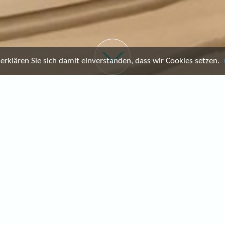
rklären Sie sich damit einverstanden, dass wir Cookies setzen.
 Uhr (bitte um Voranmeldung) – außerhalb dieser 