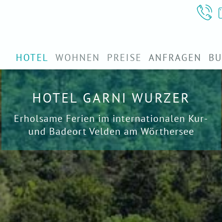
HOTEL
WOHNEN
PREISE
ANFRAGEN
B
HOTEL GARNI WURZER
Erholsame Ferien im inter­natio­nalen Kur-
und Badeort Velden am Wörthersee